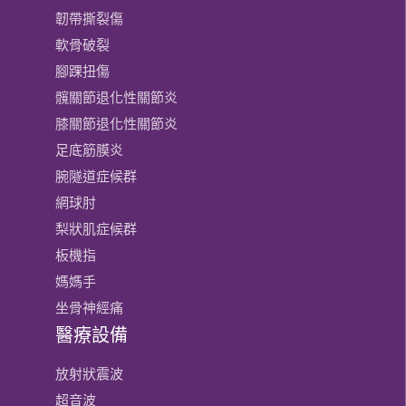
韌帶撕裂傷
軟骨破裂
腳踝扭傷
髖關節退化性關節炎
膝關節​退化性關節炎
足底筋膜炎
腕隧道症候群
網球肘
梨狀肌症候群
板機指
媽媽手
坐骨神經痛
醫療設備
放射狀震波
超音波