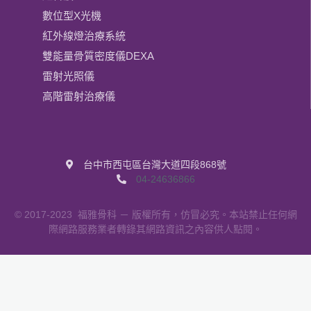
數位型X光機
紅外線燈治療系統
雙能量骨質密度儀DEXA
雷射光照儀
高階雷射治療儀
台中市西屯區台灣大道四段868號
04-24636866
© 2017-2023
福雅骨科
－ 版權所有，仿冒必究。本站禁止任何網
際網路服務業者轉錄其網路資訊之內容供人點閱。