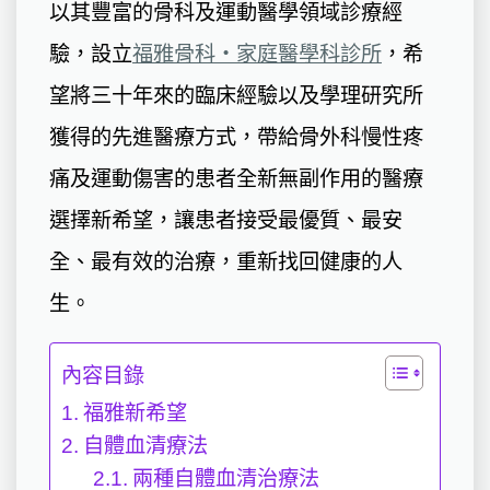
以其豐富的骨科及運動醫學領域診療經
驗，設立
福雅骨科・家庭醫學科診所
，希
望將三十年來的臨床經驗以及學理研究所
獲得的先進醫療方式，帶給骨外科慢性疼
痛及運動傷害的患者全新無副作用的醫療
選擇新希望，讓患者接受最優質、最安
全、最有效的治療，重新找回健康的人
生。
內容目錄
福雅新希望
自體血清療法
兩種自體血清治療法