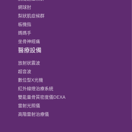
網球肘
梨狀肌症候群
板機指
媽媽手
坐骨神經痛
醫療設備
放射狀震波
超音波
數位型X光機
紅外線燈治療系統
雙能量骨質密度儀DEXA
雷射光照儀
高階雷射治療儀