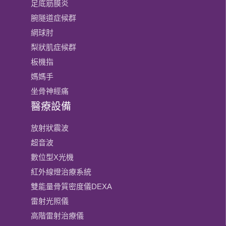
足底筋膜炎
腕隧道症候群
網球肘
梨狀肌症候群
板機指
媽媽手
坐骨神經痛
醫療設備
放射狀震波
超音波
數位型X光機
紅外線燈治療系統
雙能量骨質密度儀DEXA
雷射光照儀
高階雷射治療儀