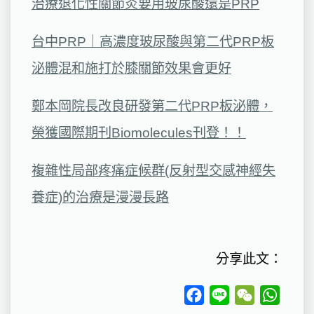
治療退化性關節炎要用玻尿酸還是PRP
台中PRP｜高濃度玻尿酸與第二代PRP板
泌體混和施打於膝關節效果會更好
鄭本岡院長改良研發第二代PRP板泌體，
榮獲國際期刊Biomolecules刊登！！
複雜性局部疼痛症候群(反射型交感神經失
養症)的治療是漫漫長路
分享此文：
Facebook
Line
WeChat
Whats