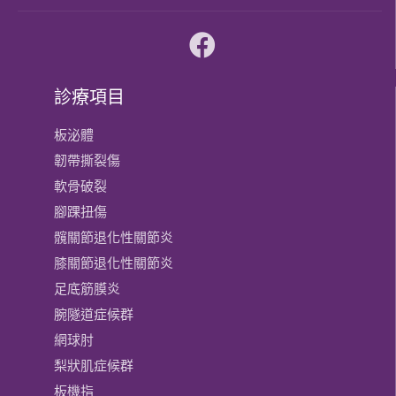
診療項目
板泌體
韌帶撕裂傷
軟骨破裂
腳踝扭傷
髖關節退化性關節炎
膝關節​退化性關節炎
足底筋膜炎
腕隧道症候群
網球肘
梨狀肌症候群
板機指