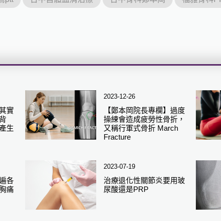
2023-12-26
其實
【鄭本岡院長專欄】過度
背
操練會造成疲勞性骨折，
產生
又稱行軍式骨折 March
Fracture
2023-07-19
遍各
治療退化性關節炎要用玻
胸痛
尿酸還是PRP