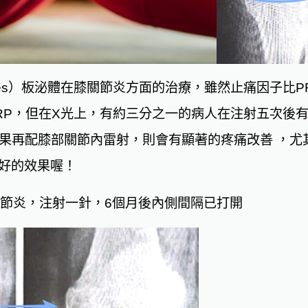
mes）板泌體
在膝關節炎方面的治療，雖然止痛因子比P
，但在X光上，有約三分之一的病人在注射五次後有關節狹窄 
的進步，如果再配膝部關節內雷射，則會有顯著的疼痛改善 
好的效果喔！
節炎，
注
射
一
針
，
6
個月
後內側間隔
已打開