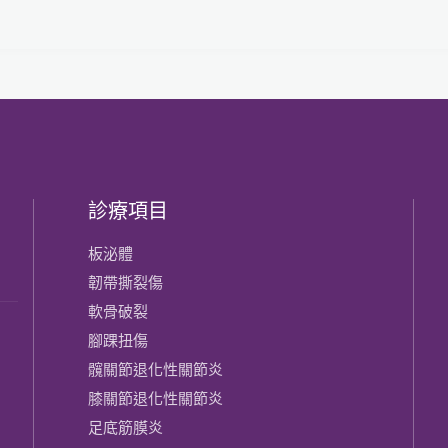
診療項目
板泌體
韌帶撕裂傷
軟骨破裂
腳踝扭傷
髖關節退化性關節炎
膝關節​退化性關節炎
足底筋膜炎