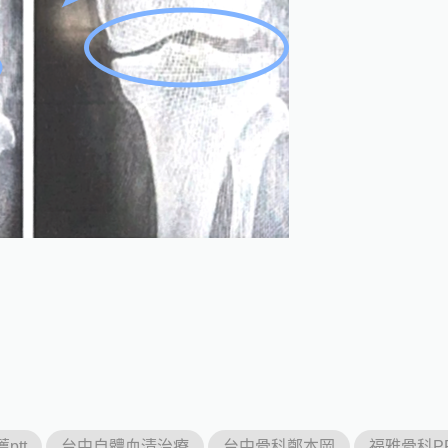
ptt
台中自體血清治療
台中骨科鄭本岡
福雅骨科P