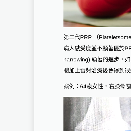
第二代PRP （Plateletso
病人感受度並不顯著優於PRP
narrowing) 顯著
體加上雷射治療後會得到很
案
例
：64
歲
女
性
，
右膝骨關