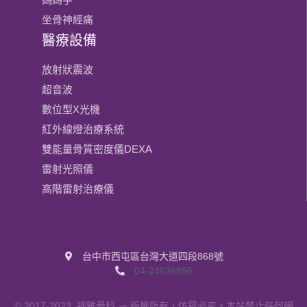
坐骨神經痛
醫療設備
放射狀震波
超音波
數位型X光機
紅外線燈治療系統
雙能量骨質密度儀DEXA
雷射光照儀
高階雷射治療儀
台中市西屯區台灣大道四段868號
04-24636866
© 2017-2023
福雅骨科
－ 版權所有，仿冒必究。本站禁止任何網