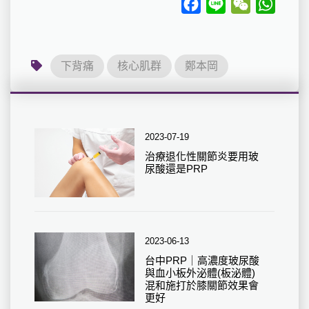
Facebook
Line
WeChat
Whats
下背痛
核心肌群
鄭本岡
2023-07-19
治療退化性關節炎要用玻
尿酸還是PRP
2023-06-13
台中PRP｜高濃度玻尿酸
與血小板外泌體(板泌體)
混和施打於膝關節效果會
更好