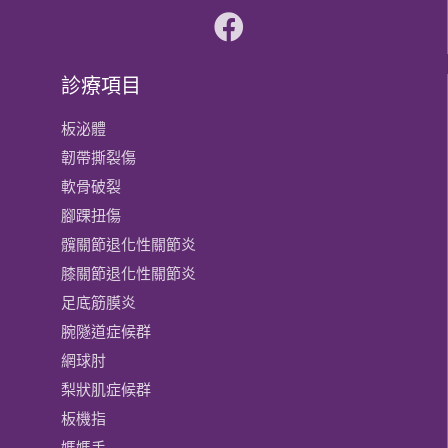
診療項目
板泌體
韌帶撕裂傷
軟骨破裂
腳踝扭傷
髖關節退化性關節炎
膝關節​退化性關節炎
足底筋膜炎
腕隧道症候群
網球肘
梨狀肌症候群
板機指
媽媽手