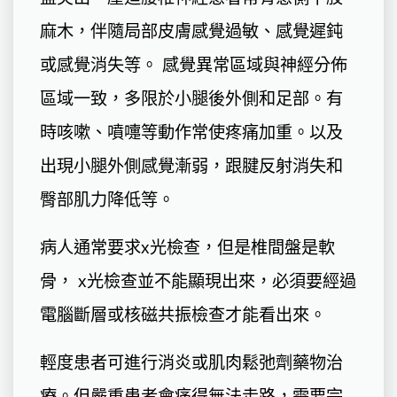
麻木，伴隨局部皮膚感覺過敏、感覺遲鈍
或感覺消失等。 感覺異常區域與神經分佈
區域一致，多限於小腿後外側和足部。有
時咳嗽、噴嚏等動作常使疼痛加重。以及
出現小腿外側感覺漸弱，跟腱反射消失和
臀部肌力降低等。
病人通常要求x光檢查，但是椎間盤是軟
骨， x光檢查並不能顯現出來，必須要經過
電腦斷層或核磁共振檢查才能看出來。
輕度患者可進行消炎或肌肉鬆弛劑藥物治
療。但嚴重患者會痛得無法走路，需要完