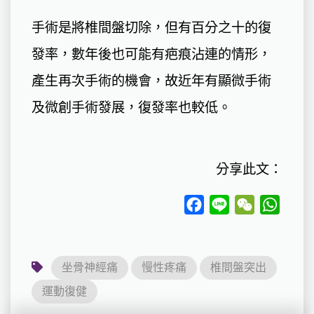
手術是將椎間盤切除，但有百分之十的復
發率，數年後也可能有疤痕沾連的情形，
產生再次手術的機會，故近年有顯微手術
及微創手術發展，復發率也較低。
分享此文：
Facebook
Line
WeChat
Whats
坐骨神經痛
慢性疼痛
椎間盤突出
運動復健