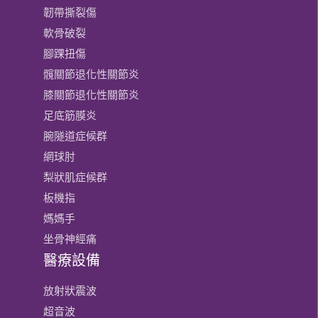
韌帶撕裂傷
軟骨破裂
腳踝扭傷
髖關節退化性關節炎
膝關節​退化性關節炎
足底筋膜炎
腕隧道症候群
網球肘
梨狀肌症候群
板機指
媽媽手
坐骨神經痛
醫療設備
放射狀震波
超音波