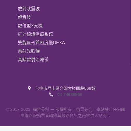
放射狀震波
超音波
數位型X光機
紅外線燈治療系統
雙能量骨質密度儀DEXA
雷射光照儀
高階雷射治療儀
台中市西屯區台灣大道四段868號
04-24636866
© 2017-2023
福雅骨科
－ 版權所有，仿冒必究。本站禁止任何網
際網路服務業者轉錄其網路資訊之內容供人點閱。