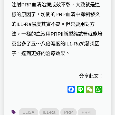
注射PRP血清治療成效不彰，大致就是這
樣的原因了，坊間的PRP血清中抑制發炎
的IL1-Ra濃度其實不高。但只要用對方
法，一樣的血液用PRPII新型態試管就能培
養出多了五～八倍濃度的IL1-Ra抗發炎因
子，達到更好的治療效果。
分享此文：
Facebook
Line
WeChat
Whats
ELISA
IL1-Ra
PRP
PRPII