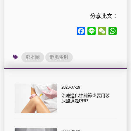
分享此文：
Facebook
Line
WeChat
Whats
鄭本岡
靜脈雷射
2023-07-19
治療退化性關節炎要用玻
尿酸還是PRP