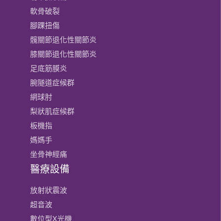
軟骨破裂
腳踝扭傷
髖關節退化性關節炎
膝關節​退化性關節炎
足底筋膜炎
腕隧道症候群
網球肘
梨狀肌症候群
板機指
媽媽手
坐骨神經痛
醫療設備
放射狀震波
超音波
數位型X光機