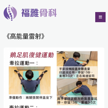
《高能量雷射》