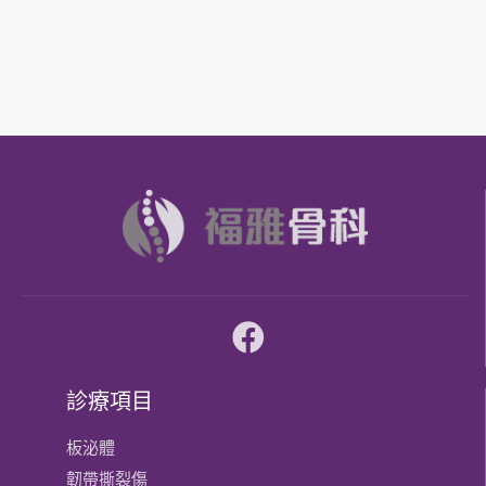
診療項目
板泌體
韌帶撕裂傷