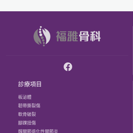
診療項目
板泌體
韌帶撕裂傷
軟骨破裂
腳踝扭傷
髖關節退化性關節炎