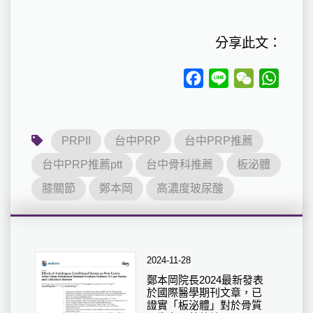
分享此文：
Facebook
Line
WeChat
Whats
PRPII
台中PRP
台中PRP推薦
台中PRP推薦ptt
台中骨科推薦
板泌體
膝關節
鄭本岡
高濃度玻尿酸
2024-11-28
鄭本岡院長2024最新發表
於國際醫學期刊文章，已
證實「板泌體」對於骨質