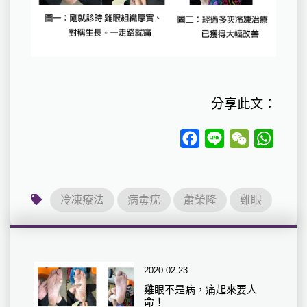
分享此文：
Facebook
Line
WeChat
Whats
冷凍療法
病毒疣
蕭榮隆
雞眼
2020-02-23
雞眼不是病，痛起來要人
命！