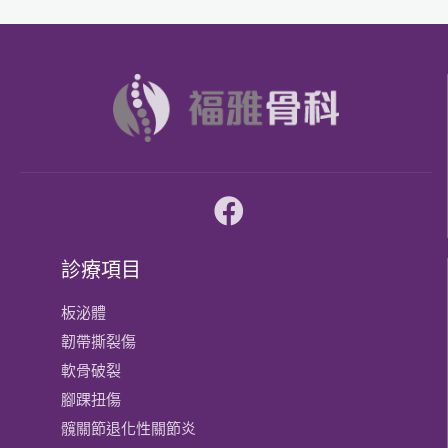
診療項目
板泌體
韌帶撕裂傷
軟骨破裂
腳踝扭傷
髖關節退化性關節炎