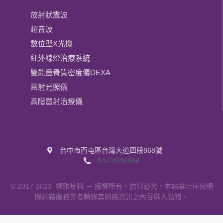
放射狀震波
超音波
數位型X光機
紅外線燈治療系統
雙能量骨質密度儀DEXA
雷射光照儀
高階雷射治療儀
台中市西屯區台灣大道四段868號
04-24636866
© 2017-2023
福雅骨科
－ 版權所有，仿冒必究。本站禁止任何網
際網路服務業者轉錄其網路資訊之內容供人點閱。