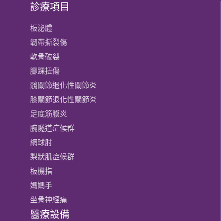
診療項目
板泌體
韌帶撕裂傷
軟骨破裂
腳踝扭傷
髖關節退化性關節炎
膝關節​退化性關節炎
足底筋膜炎
腕隧道症候群
網球肘
梨狀肌症候群
板機指
媽媽手
坐骨神經痛
醫療設備