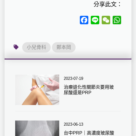
分享此文：
Facebook
Line
WeChat
Whats
小兒骨科
鄭本岡
2023-07-19
治療退化性關節炎要用玻
尿酸還是PRP
2023-06-13
台中PRP｜高濃度玻尿酸