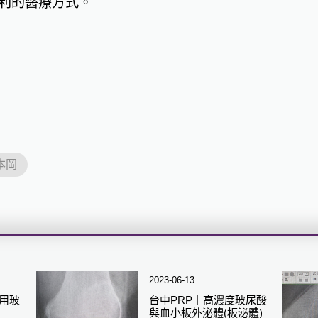
利的醫療方式。
本岡
2023-06-13
用玻
台中PRP｜高濃度玻尿酸
與血小板外泌體(板泌體)