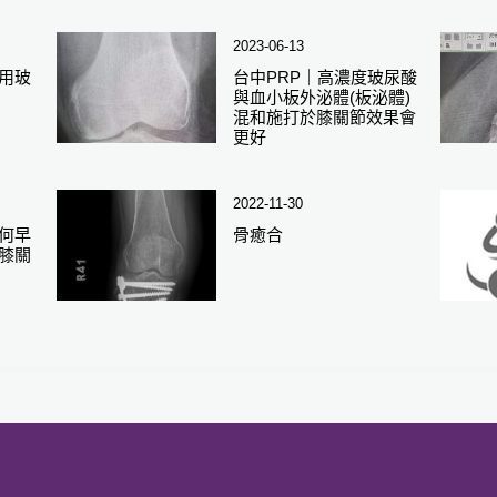
2023-06-13
用玻
台中PRP｜高濃度玻尿酸
與血小板外泌體(板泌體)
混和施打於膝關節效果會
更好
2022-11-30
何早
骨癒合
膝關