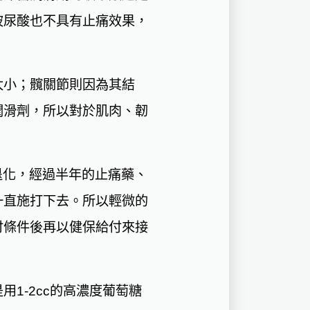
玻尿酸也不具有止痛效果，
太小；髖關節則因為其結
潤滑劑，所以對於肌肉、韌
退化，經過半年的止痛藥、
一直施打下去。所以輕微的
付條件後再以健保給付來接
1-2cc的高濃度葡萄糖