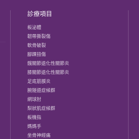
診療項目
板泌體
韌帶撕裂傷
軟骨破裂
腳踝扭傷
髖關節退化性關節炎
膝關節​退化性關節炎
足底筋膜炎
腕隧道症候群
網球肘
梨狀肌症候群
板機指
媽媽手
坐骨神經痛