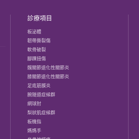
診療項目
板泌體
韌帶撕裂傷
軟骨破裂
腳踝扭傷
髖關節退化性關節炎
膝關節​退化性關節炎
足底筋膜炎
腕隧道症候群
網球肘
梨狀肌症候群
板機指
媽媽手