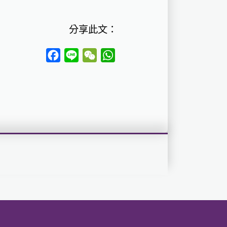
分享此文：
Facebook
Line
WeChat
WhatsApp