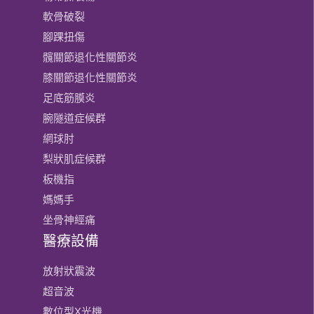
軟骨破裂
腳踝扭傷
髖關節退化性關節炎
膝關節​退化性關節炎
足底筋膜炎
腕隧道症候群
網球肘
梨狀肌症候群
板機指
媽媽手
坐骨神經痛
醫療設備
放射狀震波
超音波
數位型X光機