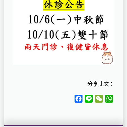
分享此文：
Facebook
Line
WeChat
Whats