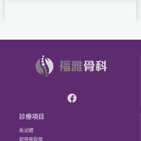
診療項目
板泌體
韌帶撕裂傷